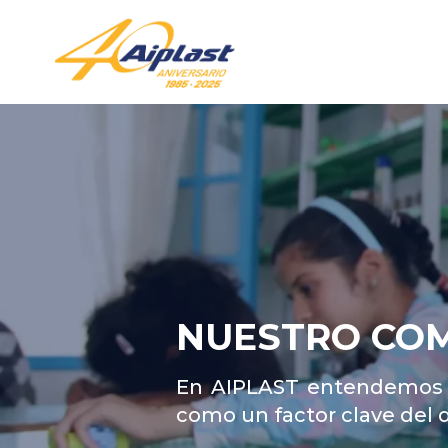
Saltar
al
contenido
NUESTRO CO
En AIPLAST entendemos l
como un factor clave del d