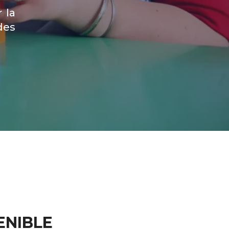
 la
des
ENIBLE