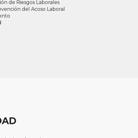
ón de Riesgos Laborales
evención del Acoso Laboral
ento
d
DAD